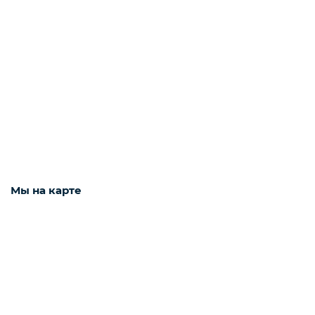
Зелень импорт
Фрукты
Соленья
Мы на карте
Замороженные ягоды/фрукты/овощи/грибы
Замороженное пюре из ягод и фруктов