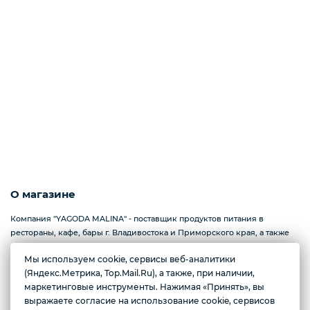
Курица, филе грудки, окорока
Рыба, Морепродукты
Сыры
Молоко, молочные продукты
О магазине
Компания "YAGODA MALINA" - поставщик продуктов питания в
Орехи и сухофрукты
рестораны, кафе, бары г. Владивостока и Приморского края, а также
продуктовый интернет-магазин.
Мы используем cookie, сервисы веб-аналитики
Выбираете товары, время доставки и получаете свой заказ с
(Яндекс.Метрика, Top.Mail.Ru), а также, при наличии,
доставкой до двери.
Приправы и специи
маркетинговые инструменты. Нажимая «Принять», вы
В нашем каталоге большой выбор свежих и замороженных овощей,
выражаете согласие на использование cookie, сервисов
Желаете подозвать сотрудника
фруктов, ягод, а также много полезного для вас !