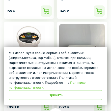
155
148
₽
₽
Желаете подозвать сотрудника
Да
Нет
Мы используем cookie, сервисы веб-аналитики
(Яндекс.Метрика, Top.Mail.Ru), а также, при наличии,
маркетинговые инструменты. Нажимая «Принять», вы
Творожный сыр Кремчиз
2,25 кг
выражаете согласие на использование cookie, сервисов
веб-аналитики и, при их применении, маркетинговых
2,25 кг
инструментов в соответствии с Политикой
конфиденциальности. Подробнее — в
Политике
конфиденциальности.
Груша Artpuree
Принять
1 кг
1 870
637
₽
₽