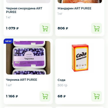
Мандарин ART PUREE
Черная смородина ART
PUREE
1 кг
1 кг
1 079
806
₽
₽
Черника ART PUREE
Сода
1 шт
500 гр
1 166
68
₽
₽