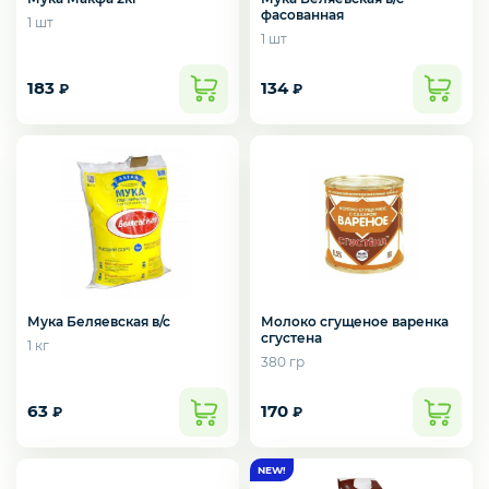
фасованная
1 шт
1 шт
183
134
₽
₽
Мука Беляевская в/с
Молоко сгущеное варенка
сгустена
1 кг
380 гр
63
170
₽
₽