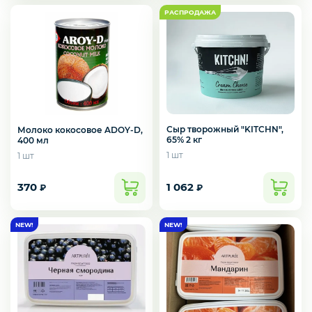
Подарочные наборы из ягод и фруктов
Ингредиенты для кондитеров
Сыр творожный "KITCHN",
Молоко кокосовое ADOY-D,
65% 2 кг
400 мл
1 шт
1 шт
370
1 062
₽
₽