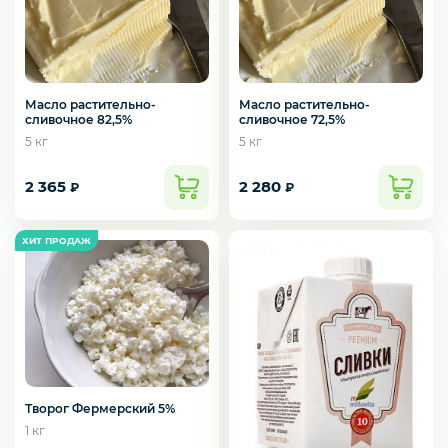
Курица, филе грудки, окорока
Рыба, Морепродукты
Масло растительно-
Масло растительно-
сливочное 82,5%
сливочное 72,5%
5 кг
5 кг
Сыры
2 365
2 280
₽
₽
Молоко, молочные продукты
Орехи и сухофрукты
Приправы и специи
Творог Фермерский 5%
1 кг