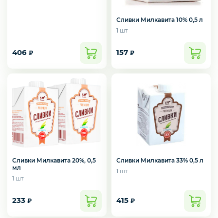
Мороженое
Сливки Милкавита 10% 0,5 л
1 шт
406
157
₽
₽
Бакалея
Масло
Напитки
Сливки Милкавита 33% 0,5 л
Сливки Милкавита 20%, 0,5
мл
Соусы
1 шт
1 шт
233
415
₽
₽
Яйцо