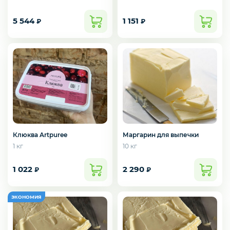
5 544
1 151
₽
₽
Зелень импорт
Фрукты
Соленья
Клюква Artpuree
Маргарин для выпечки
1 кг
10 кг
Замороженные ягоды/фрукты/овощи/грибы
1 022
2 290
₽
₽
Замороженное пюре из ягод и фруктов