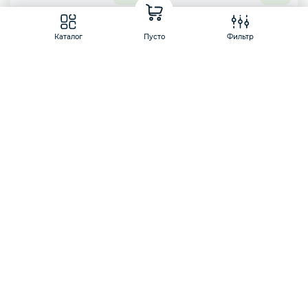
Каталог
Пусто
Фильтр
Маракуйя без косточки
Маракуйя с косточкой
Artpuree
Artpuree
1 кг
1 кг
1 079
1 079
₽
₽
Показать еще
1
2
3