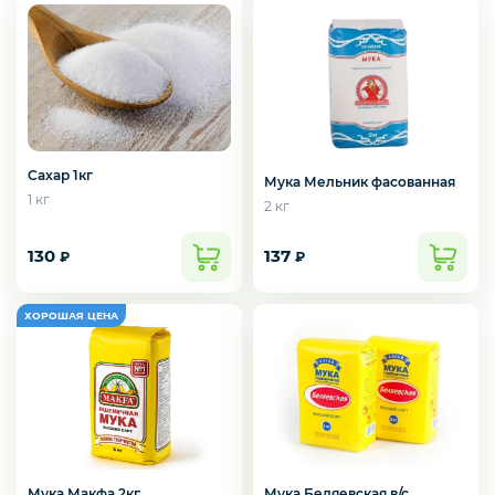
Сахар 1кг
Мука Мельник фасованная
1 кг
2 кг
130
137
₽
₽
Мука Макфа 2кг
Мука Беляевская в/с