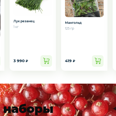
Лук резанец
Мангольд
1 кг
125 гр
3 990
419
₽
₽
подозвать сотрудника
Да
Нет
 наборы