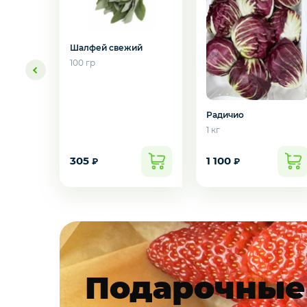
Молоко, молочные продукты
Орехи и сухофрукты
Шалфей свежий
100 гр
Приправы и специи
Радичио
1 кг
Мороженое
305
1 100
₽
₽
Бакалея
Желаете 
Масло
Напитки
Подарочные
Соусы