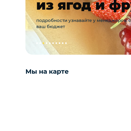
из ягод и фр
Яйцо
подробности узнавайте у менеджеров. 
ваш бюджет
Подарочные наборы из ягод и
фруктов
Ингредиенты для кондитеров
Мы на карте