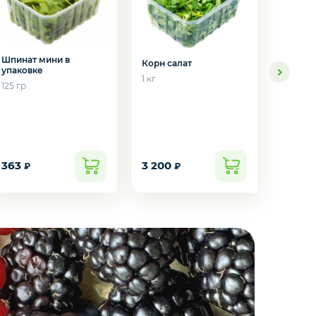
Тархун
Шпинат мини в
Корн салат
упаковке
100 гр
1 кг
125 гр
363
3 200
380
₽
₽
₽