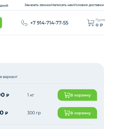
Заказать звонок
Написать нам
Условия доставки
ходной
Пусто
+7 914-714-77-55
0 ₽
е вариант
00
1 кг
₽
В корзину
00
300 гр
₽
В корзину