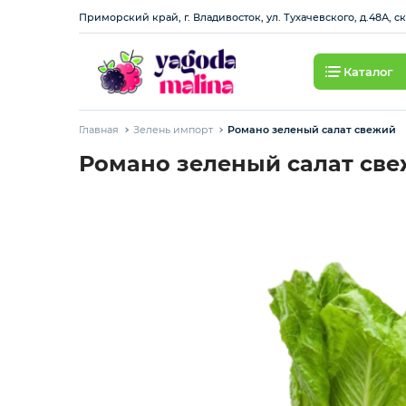
Приморский край, г. Владивосток, ул. Тухачевского, д.48А, с
Каталог
Ягода свежая
Главная
Зелень импорт
Романо зеленый салат свежий
Овощи свежие
Романо зеленый салат св
Авокадо, батат, спаржа свежая
Грибы
Зелень / салаты
Зелень импорт