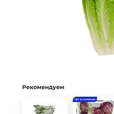
Фрукты
Соленья
Замороженные ягоды/фрукты/
овощи/грибы
Замороженное пюре из ягод и
фруктов
Курица, филе грудки, окорока
Рыба, Морепродукты
Рекомендуем
Сыры