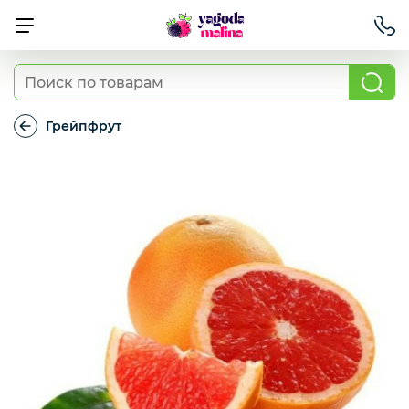
Ягода свежая
Грейпфрут
Грейпфрут
Овощи свежие
Авокадо, батат, спаржа свежая
Грибы
Зелень / салаты