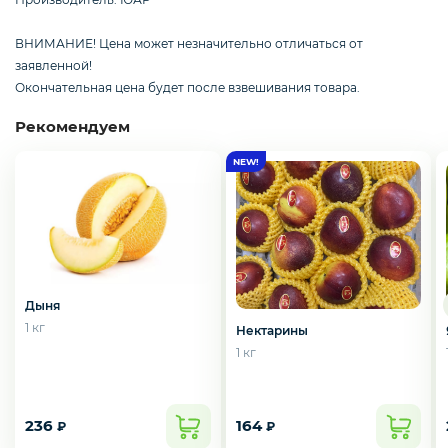
Курица, филе грудки, окорока
ВНИМАНИЕ! Цена может незначительно отличаться от
заявленной!
Рыба, Морепродукты
Окончательная цена будет после взвешивания товара.
Рекомендуем
Сыры
Молоко, молочные продукты
Дыня
Орехи и сухофрукты
1 кг
Нектарины
1 кг
Приправы и специи
236
164
₽
₽