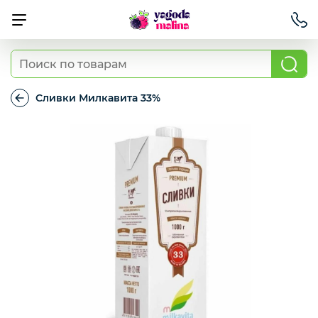
Ягода свежая
Сливки Милкавита 33%
Сливки
Милкавита
Овощи свежие
33%
Авокадо, батат, спаржа свежая
Грибы
Зелень / салаты