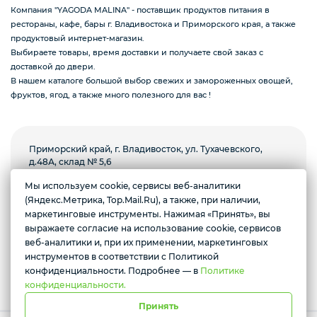
Компания "YAGODA MALINA" - поставщик продуктов питания в
рестораны, кафе, бары г. Владивостока и Приморского края, а также
продуктовый интернет-магазин.
Подарочные наборы из ягод и фруктов
Выбираете товары, время доставки и получаете свой заказ с
доставкой до двери.
В нашем каталоге большой выбор свежих и замороженных овощей,
фруктов, ягод, а также много полезного для вас !
Ингредиенты для кондитеров
Приморский край, г. Владивосток, ул. Тухачевского,
д.48А, склад № 5,6
Мы используем cookie, сервисы веб-аналитики
Пн-пт с 8.00 до 18.00, суббота с 9.00 до 13.00.
(Яндекс.Метрика, Top.Mail.Ru), а также, при наличии,
Воскресенье выходной
Желаете подозвать сотрудника
маркетинговые инструменты. Нажимая «Принять», вы
выражаете согласие на использование cookie, сервисов
Да
Нет
Условия доставки
веб-аналитики и, при их применении, маркетинговых
инструментов в соответствии с Политикой
*Instagram призана экстремистской организацией и запрещена в
РФ
конфиденциальности. Подробнее — в
Политике
конфиденциальности.
Принять