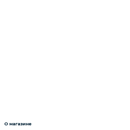
Мороженое
Бакалея
Масло
Напитки
Соусы
О магазине
Яйцо