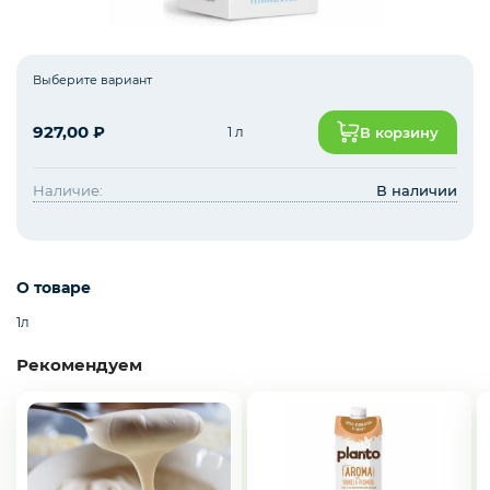
Зелень импорт
Выберите вариант
927,00
₽
1 л
В корзину
Фрукты
Наличие:
В наличии
Соленья
О товаре
1л
Замороженные ягоды/фрукты/овощи/грибы
Рекомендуем
Замороженное пюре из ягод и фруктов