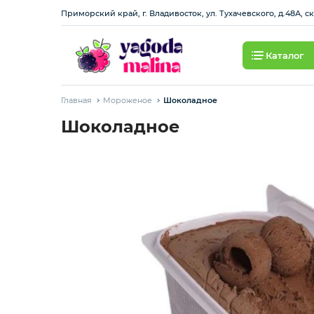
Приморский край, г. Владивосток, ул. Тухачевского, д.48А, с
Каталог
Ягода свежая
Главная
Мороженое
Шоколадное
Овощи свежие
Шоколадное
Авокадо, батат, спаржа свежая
Грибы
Зелень / салаты
Зелень импорт