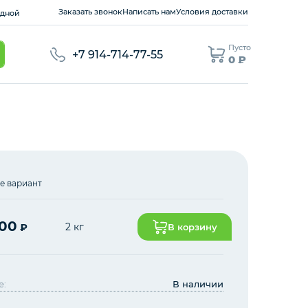
Заказать звонок
Написать нам
Условия доставки
ходной
Пусто
+7 914-714-77-55
0 ₽
е вариант
,00
2 кг
₽
В корзину
е:
В наличии