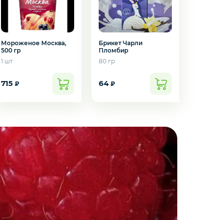
Брикет Чарли
Мороженое Москва,
Пломбир
500 гр
80 гр
1 шт
715
64
₽
₽