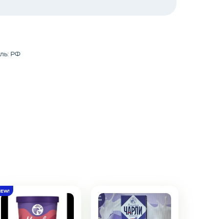
ль: РФ