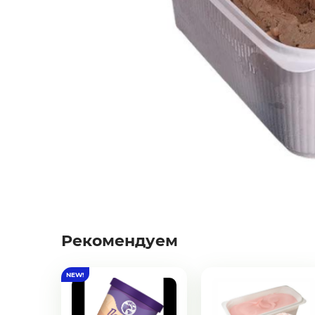
Фрукты
Соленья
Замороженные ягоды/фрукты/
овощи/грибы
Замороженное пюре из ягод и
фруктов
Курица, филе грудки, окорока
Рыба, Морепродукты
Рекомендуем
Сыры