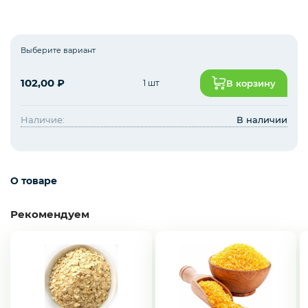
Зелень импорт
Выберите вариант
102,00
₽
1 шт
В корзину
Фрукты
Наличие:
В наличии
Соленья
О товаре
Замороженные ягоды/фрукты/овощи/грибы
Рекомендуем
Замороженное пюре из ягод и фруктов