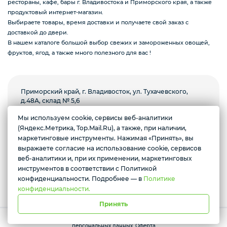
рестораны, кафе, бары г. Владивостока и Приморского края, а также
продуктовый интернет-магазин.
Выбираете товары, время доставки и получаете свой заказ с
Подарочные наборы из ягод и фруктов
доставкой до двери.
В нашем каталоге большой выбор свежих и замороженных овощей,
фруктов, ягод, а также много полезного для вас !
Ингредиенты для кондитеров
Приморский край, г. Владивосток, ул. Тухачевского,
д.48А, склад № 5,6
Мы используем cookie, сервисы веб-аналитики
Пн-пт с 8.00 до 18.00, суббота с 9.00 до 13.00.
(Яндекс.Метрика, Top.Mail.Ru), а также, при наличии,
Воскресенье выходной
Желаете подозвать сотрудника
маркетинговые инструменты. Нажимая «Принять», вы
выражаете согласие на использование cookie, сервисов
Условия доставки
Да
Нет
веб-аналитики и, при их применении, маркетинговых
инструментов в соответствии с Политикой
*Instagram призана экстремистской организацией и запрещена в
РФ
конфиденциальности. Подробнее — в
Политике
конфиденциальности.
Принять
Работает на платформе Моя-лавка. Все права защищены.
Политика
персональных данных
.
Оферта