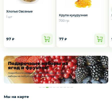
Курица, филе грудки, окорока
Хлопья Овсяные
Крупа кукурузная
1 шт
700 гр
Рыба, Морепродукты
97
77
₽
₽
Сыры
Молоко, молочные продукты
Подарочные наборы из
ягод и фруктов!
подробности узнавайте у менеджеров. собираем
наборы на любую сумму под ваш бюджет
Орехи и сухофрукты
Мы на карте
Приправы и специи