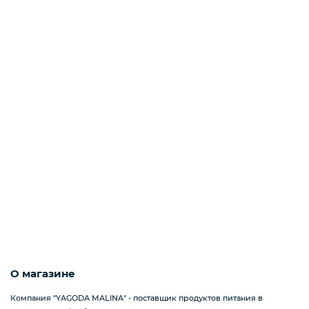
Мороженое
Бакалея
Масло
Напитки
Соусы
О магазине
Яйцо
Компания "YAGODA MALINA" - поставщик продуктов питания в