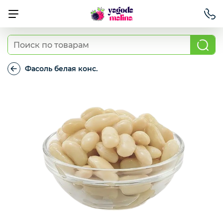
Ягода свежая
Фасоль белая конс.
Фасоль
белая
Овощи свежие
конс.
Авокадо, батат, спаржа свежая
Грибы
Зелень / салаты