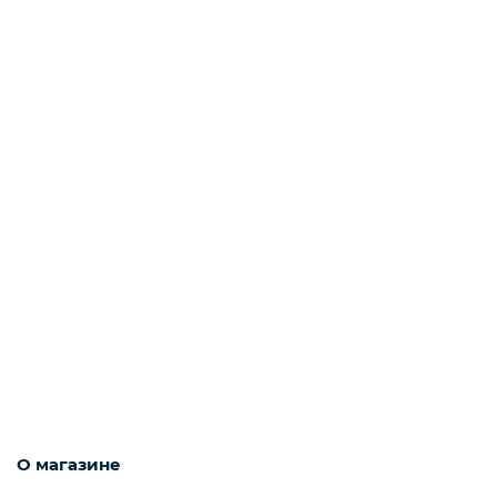
Мороженое
Бакалея
Масло
Напитки
Соусы
О магазине
Яйцо