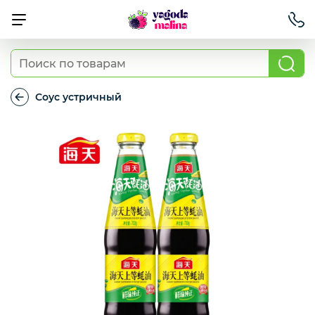
Ягода свежая
Соус устричный
Соус
устричный
Овощи свежие
Авокадо, батат, спаржа свежая
Грибы
Зелень / салаты