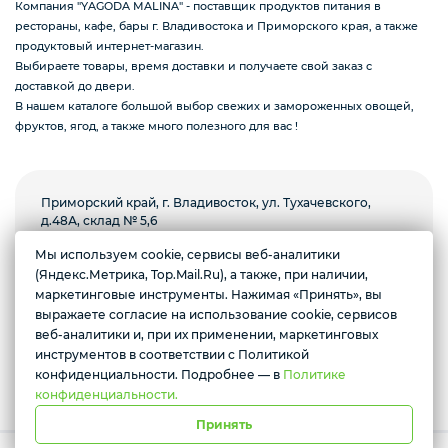
Компания "YAGODA MALINA" - поставщик продуктов питания в
рестораны, кафе, бары г. Владивостока и Приморского края, а также
продуктовый интернет-магазин.
Подарочные наборы из ягод и фруктов
Выбираете товары, время доставки и получаете свой заказ с
доставкой до двери.
В нашем каталоге большой выбор свежих и замороженных овощей,
фруктов, ягод, а также много полезного для вас !
Ингредиенты для кондитеров
Приморский край, г. Владивосток, ул. Тухачевского,
д.48А, склад № 5,6
Мы используем cookie, сервисы веб-аналитики
Пн-пт с 8.00 до 18.00, суббота с 9.00 до 13.00.
(Яндекс.Метрика, Top.Mail.Ru), а также, при наличии,
Воскресенье выходной
Желаете подозвать сотрудника
маркетинговые инструменты. Нажимая «Принять», вы
выражаете согласие на использование cookie, сервисов
Условия доставки
Да
Нет
веб-аналитики и, при их применении, маркетинговых
инструментов в соответствии с Политикой
*Instagram призана экстремистской организацией и запрещена в
РФ
конфиденциальности. Подробнее — в
Политике
конфиденциальности.
Принять