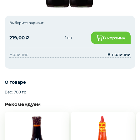
Зелень импорт
Выберите вариант
219,00
₽
1 шт
В корзину
Фрукты
Наличие:
В наличии
Соленья
О товаре
Вес: 700 гр
Замороженные ягоды/фрукты/овощи/грибы
Рекомендуем
Замороженное пюре из ягод и фруктов