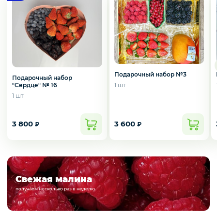
Курица, филе грудки, окорока
Рыба, Морепродукты
Подарочный набор №3
Подарочный набор
Сыры
1 шт
"Сердце" № 16
1 шт
Молоко, молочные продукты
3 800
3 600
₽
₽
Орехи и сухофрукты
Подарочные наборы из
Свежая малина
ягод и фруктов!
получаем несколько раз в неделю
подробности узнавайте у менеджеров. собираем
Приправы и специи
наборы на любую сумму под ваш бюджет