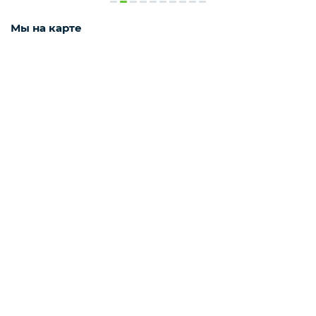
Мороженое
Мы на карте
Бакалея
Масло
Напитки
Соусы
Яйцо