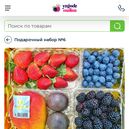
Ягода свежая
Подарочный набор №6
Подарочный
набор
Овощи свежие
№6
Авокадо, батат, спаржа свежая
Грибы
Зелень / салаты