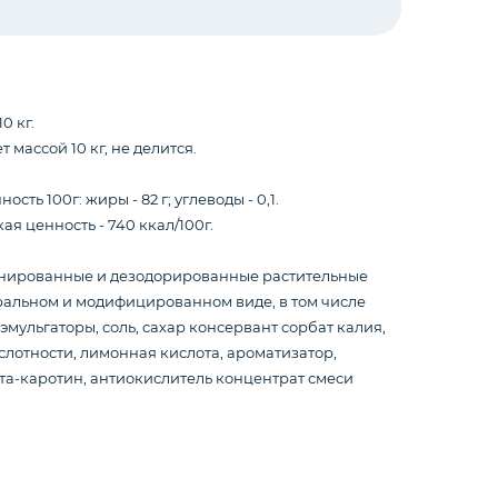
0 кг.
 массой 10 кг, не делится.
сть 100г: жиры - 82 г; углеводы - 0,1.
ая ценность - 740 ккал/100г.
инированные и дезодорированные растительные
ральном и модифицированном виде, в том числе
 эмульгаторы, соль, сахар консервант сорбат калия,
слотности, лимонная кислота, ароматизатор,
та-каротин, антиокислитель концентрат смеси
.