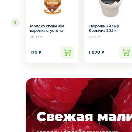
Молоко сгущеное
Творожный сыр
варенка сгустена
Кремчиз 2,25 кг
380 гр
2,25 кг
170
1 870
₽
₽
Подарочные
Свежая мал
из ягод и фр
получаем несколько раз в неделю