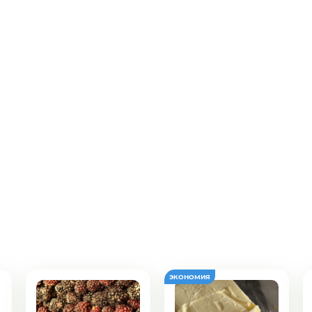
подозвать сотрудника
Да
Нет