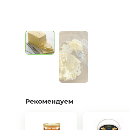
Яйцо
Подарочные наборы из ягод и
фруктов
Ингредиенты для кондитеров
Желаете 
Рекомендуем