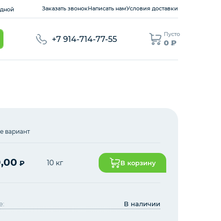
Заказать звонок
Написать нам
Условия доставки
ходной
Пусто
+7 914-714-77-55
0 ₽
е вариант
0,00
10 кг
₽
В корзину
е:
В наличии