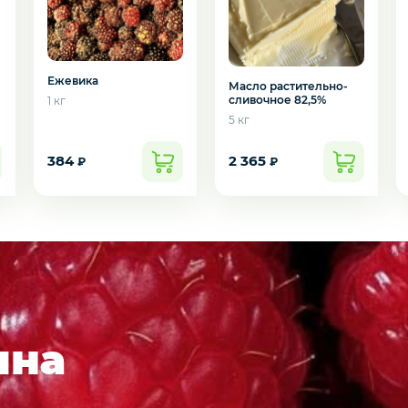
Ежевика
Масло растительно-
сливочное 82,5%
1 кг
5 кг
384
2 365
₽
₽
 наборы
ина
уктов!