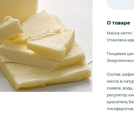
О товаре
Масса нетто: 1
Упаковка идет
Пищевая ценно
Энергетическ
Состав: раф
масла в нату
соевое, вода,
регулятор ки
краситель бе
токоферолов