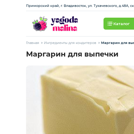
Приморский край, г. Владивосток, ул. Тухачевского, д.48А, с
Каталог
Ягода свежая
Главная
Ингредиенты для кондитеров
Маргарин для вы
Овощи свежие
Маргарин для выпечки
Авокадо, батат, спаржа свежая
Грибы
Зелень / салаты
Зелень импорт