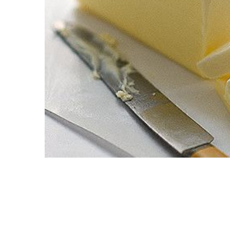
Фрукты
Соленья
Замороженные ягоды/фрукты/
овощи/грибы
Замороженное пюре из ягод и
фруктов
Курица, филе грудки, окорока
Рыба, Морепродукты
Сыры