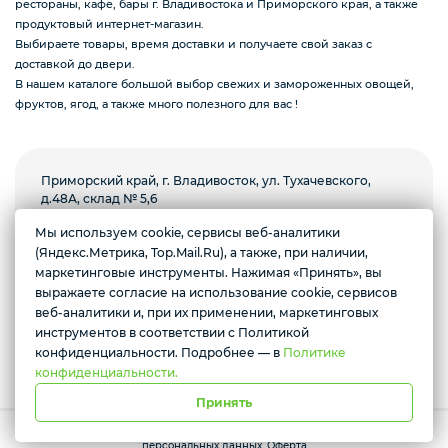
рестораны, кафе, бары г. Владивостока и Приморского края, а также
продуктовый интернет-магазин.
Выбираете товары, время доставки и получаете свой заказ с
Подарочные наборы из ягод и фруктов
доставкой до двери.
В нашем каталоге большой выбор свежих и замороженных овощей,
фруктов, ягод, а также много полезного для вас !
Ингредиенты для кондитеров
Приморский край, г. Владивосток, ул. Тухачевского,
д.48А, склад № 5,6
Мы используем cookie, сервисы веб-аналитики
Пн-пт с 8.00 до 18.00, суббота с 9.00 до 13.00.
(Яндекс.Метрика, Top.Mail.Ru), а также, при наличии,
Воскресенье выходной
Желаете подозвать сотрудника
маркетинговые инструменты. Нажимая «Принять», вы
выражаете согласие на использование cookie, сервисов
Условия доставки
Да
Нет
веб-аналитики и, при их применении, маркетинговых
инструментов в соответствии с Политикой
*Instagram призана экстремистской организацией и запрещена в
РФ
конфиденциальности. Подробнее — в
Политике
конфиденциальности.
Принять
Работает на платформе Моя-лавка. Все права защищены.
Политика
персональных данных
.
Оферта