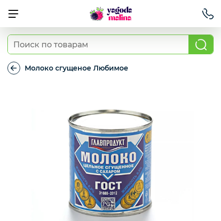
Ягода свежая
Молоко сгущеное Любимое
Молоко
сгущеное
Овощи свежие
Любимое
Авокадо, батат, спаржа свежая
Грибы
Зелень / салаты