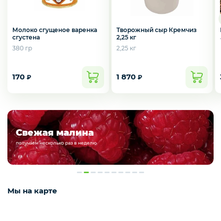
Курица, филе грудки, окорока
Молоко сгущеное варенка
Творожный сыр Кремчиз
сгустена
2,25 кг
Рыба, Морепродукты
380 гр
2,25 кг
170
1 870
₽
₽
Сыры
Молоко, молочные продукты
Подарочные наборы из
Свежая малина
ягод и фруктов!
получаем несколько раз в неделю
Орехи и сухофрукты
Мы на карте
Приправы и специи