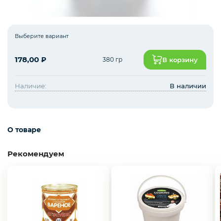
Зелень импорт
Выберите вариант
178,00
₽
380 гр
В корзину
Фрукты
Наличие:
В наличии
Соленья
О товаре
Замороженные ягоды/фрукты/овощи/грибы
Рекомендуем
Замороженное пюре из ягод и фруктов