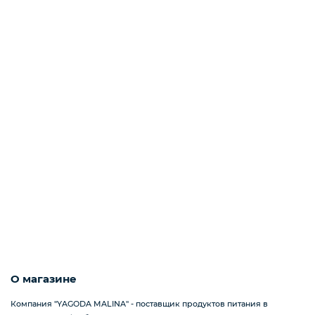
Мороженое
Бакалея
Масло
Напитки
Соусы
О магазине
Яйцо
Компания "YAGODA MALINA" - поставщик продуктов питания в