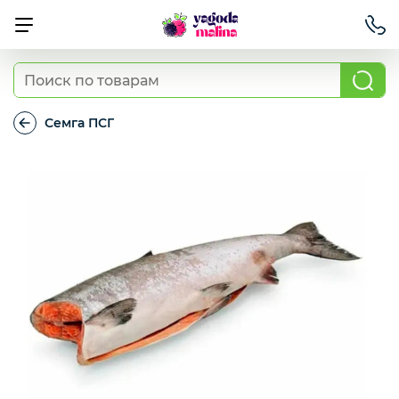
Ягода свежая
Семга ПСГ
Семга
ПСГ
Овощи свежие
Авокадо, батат, спаржа свежая
Грибы
Зелень / салаты