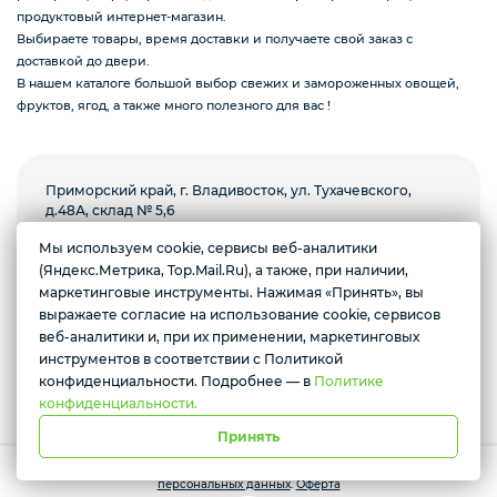
продуктовый интернет-магазин.
Выбираете товары, время доставки и получаете свой заказ с
доставкой до двери.
Подарочные наборы из ягод и фруктов
В нашем каталоге большой выбор свежих и замороженных овощей,
фруктов, ягод, а также много полезного для вас !
Ингредиенты для кондитеров
Приморский край, г. Владивосток, ул. Тухачевского,
д.48А, склад № 5,6
Мы используем cookie, сервисы веб-аналитики
Пн-пт с 8.00 до 18.00, суббота с 9.00 до 13.00.
Воскресенье выходной
(Яндекс.Метрика, Top.Mail.Ru), а также, при наличии,
Желаете подозвать сотрудника
маркетинговые инструменты. Нажимая «Принять», вы
выражаете согласие на использование cookie, сервисов
Условия доставки
Да
Нет
веб-аналитики и, при их применении, маркетинговых
инструментов в соответствии с Политикой
*Instagram призана экстремистской организацией и запрещена в
РФ
конфиденциальности. Подробнее — в
Политике
конфиденциальности.
Принять
Работает на платформе Моя-лавка. Все права защищены.
Политика
персональных данных
.
Оферта