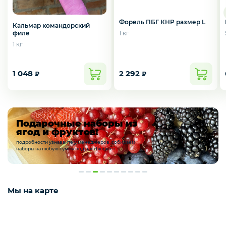
Курица, филе грудки, окорока
Форель ПБГ КНР размер L
Кальмар командорский
1 кг
филе
Рыба, Морепродукты
1 кг
1 048
2 292
₽
₽
Сыры
Подарочные наборы из
Молоко, молочные продукты
ягод и фруктов!
подробности узнавайте у менеджеров. собираем
наборы на любую сумму под ваш бюджет
Орехи и сухофрукты
Мы на карте
Приправы и специи