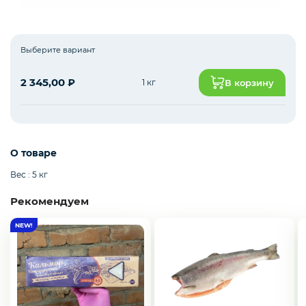
Зелень импорт
Выберите вариант
2 345,00
₽
1 кг
В корзину
Фрукты
Соленья
О товаре
Вес : 5 кг
Рекомендуем
Замороженные ягоды/фрукты/овощи/грибы
Замороженное пюре из ягод и фруктов