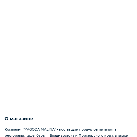
Мороженое
Бакалея
Масло
Напитки
Соусы
О магазине
Компания "YAGODA MALINA" - поставщик продуктов питания в
Яйцо
рестораны, кафе, бары г. Владивостока и Приморского края, а также