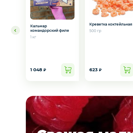
Молоко, молочные продукты
Орехи и сухофрукты
Креветка коктейльная
Кальмар
командорский филе
500 гр
1 кг
Приправы и специи
Мороженое
1 048
623
₽
₽
Бакалея
Желаете 
Масло
Напитки
Подарочные
Соусы