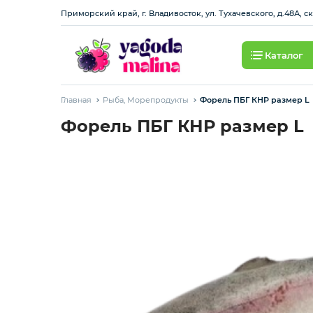
Приморский край, г. Владивосток, ул. Тухачевского, д.48А, с
Каталог
Ягода свежая
Главная
Рыба, Морепродукты
Форель ПБГ КНР размер L
Овощи свежие
Форель ПБГ КНР размер L
Авокадо, батат, спаржа свежая
Грибы
Зелень / салаты
Зелень импорт