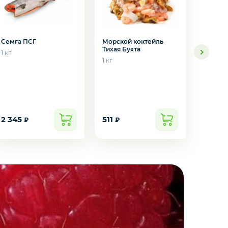
Семга ПСГ
Морской коктейль
Тихая Бухта
1 кг
1 кг
Тунец 
500 гр
2 345
511
524
₽
₽
₽