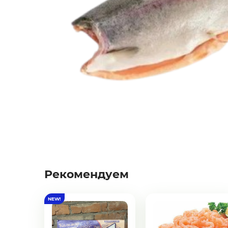
Фрукты
Соленья
Замороженные ягоды/фрукты/
овощи/грибы
Замороженное пюре из ягод и
фруктов
Курица, филе грудки, окорока
Рыба, Морепродукты
Рекомендуем
Сыры