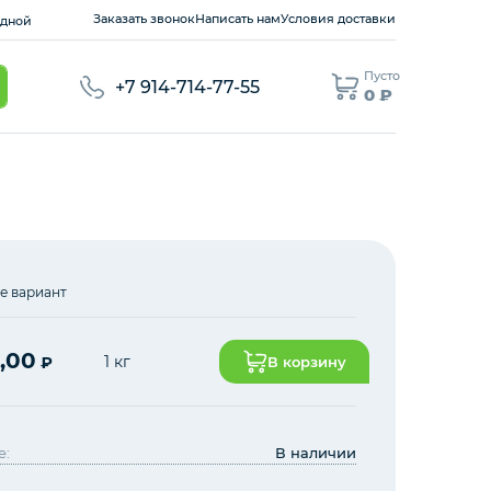
Заказать звонок
Написать нам
Условия доставки
ходной
Пусто
+7 914-714-77-55
0 ₽
е вариант
,00
1 кг
₽
В корзину
е:
В наличии