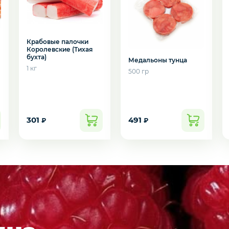
Крабовые палочки
Королевские (Тихая
бухта)
Медальоны тунца
1 кг
500 гр
301
491
₽
₽
подозвать сотрудника
Да
Нет
 наборы