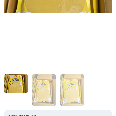
Зелень импорт
Фрукты
Соленья
Замороженные ягоды/фрукты/овощи/грибы
Замороженное пюре из ягод и фруктов
Выберите вариант