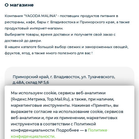
О магазине
Компания "YAGODA MALINA" - поставщик продуктов питания в
рестораны, кафе, бары г. Владивостока и Приморского края, а также
продуктовый интернет-магазин.
Выбираете товары, время доставки и получаете свой заказ с
доставкой до двери.
В нашем каталоге большой выбор свежих и замороженных овощей,
фруктов, ягод, а также много полезного для вас !
Приморский край, г. Владивосток, ул. Тухачевского,
д.48А, склад № 5,6
Желаете подозвать сотрудника
Мы используем cookie, сервисы веб-аналитики
Пн-пт с 8.00 до 18.00, суббота с 9.00 до 13.00.
(Яндекс.Метрика, Top.Mail.Ru), а также, при наличии,
Воскресенье выходной
маркетинговые инструменты. Нажимая «Принять», вы
Да
Нет
выражаете согласие на использование cookie, сервисов
Условия доставки
веб-аналитики и, при их применении, маркетинговых
инструментов в соответствии с Политикой
*Instagram призана экстремистской организацией и запрещена в
РФ
конфиденциальности. Подробнее — в
Политике
конфиденциальности.