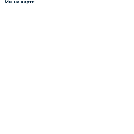
Мы на карте
Подарочные наборы из ягод и фруктов
Ингредиенты для кондитеров