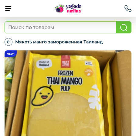
Ягода свежая
Мякоть манго замороженная Таиланд
Мякоть
манго
Овощи свежие
замороженная
Таиланд
Авокадо, батат, спаржа свежая
Грибы
Зелень / салаты