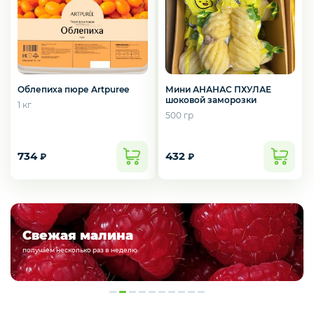
Мороженое
Бакалея
Облепиха пюре Artpuree
Мини АНАНАС ПХУЛАЕ
шоковой заморозки
1 кг
500 гр
Масло
734
432
₽
₽
Напитки
Подарочные наборы из
Свежая малина
ягод и фруктов!
Соусы
получаем несколько раз в неделю
Яйцо