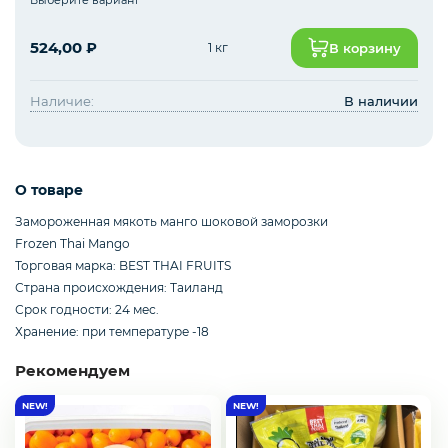
Курица, филе грудки, окорока
524,00
₽
1 кг
В корзину
Рыба, Морепродукты
Наличие:
В наличии
Сыры
О товаре
Замороженная мякоть манго шоковой заморозки
Frozen Thai Mango
Молоко, молочные продукты
Торговая марка: BEST THAI FRUITS
Страна происхождения: Таиланд
Срок годности: 24 мес.
Орехи и сухофрукты
Хранение: при температуре -18
Рекомендуем
Приправы и специи