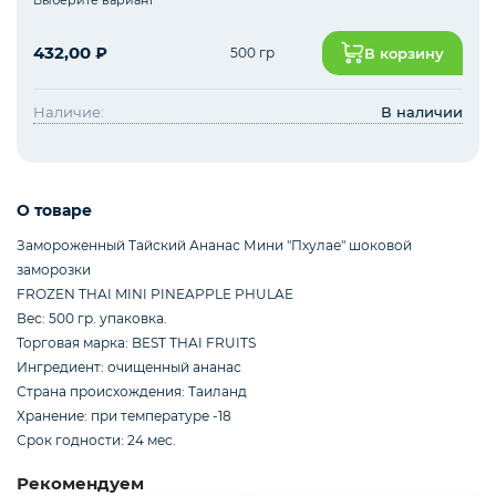
Курица, филе грудки, окорока
432,00
₽
500 гр
В корзину
Рыба, Морепродукты
Наличие:
В наличии
Сыры
О товаре
Замороженный Тайский Ананас Мини "Пхулае" шоковой
заморозки
Молоко, молочные продукты
FROZEN THAI MINI PINEAPPLE PHULAE
Вес: 500 гр. упаковка.
Торговая марка: BEST THAI FRUITS
Орехи и сухофрукты
Ингредиент: очищенный ананас
Страна происхождения: Таиланд
Хранение: при температуре -18
Срок годности: 24 мес.
Приправы и специи
Рекомендуем