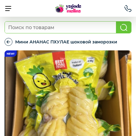
Ягода свежая
Мини АНАНАС ПХУЛАЕ шоковой заморозки
Мини
АНАНАС
Овощи свежие
ПХУЛАЕ
шоковой
заморозки
Авокадо, батат, спаржа свежая
Грибы
Зелень / салаты