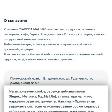
О магазине
Компания "YAGODA MALINA" - поставщик продуктов питания в
рестораны, кафе, бары г. Владивостока и Приморского края, а также
продуктовый интернет-магазин.
Выбираете товары, время доставки и получаете свой заказ с
доставкой до двери.
В нашем каталоге большой выбор свежих и замороженных овощей,
фруктов, ягод, а также много полезного для вас !
Приморский край, г. Владивосток, ул. Тухачевского,
д.48А, склад № 5,6
Желаете подозвать сотрудника
Мы используем cookie, сервисы веб-аналитики
Пн-пт с 8.00 до 18.00, суббота с 9.00 до 13.00.
(Яндекс.Метрика, Top.Mail.Ru), а также, при наличии,
Воскресенье выходной
маркетинговые инструменты. Нажимая «Принять», вы
Да
Нет
выражаете согласие на использование cookie, сервисов
Условия доставки
веб-аналитики и, при их применении, маркетинговых