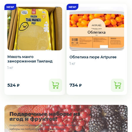
Мороженое
Бакалея
Масло
Мякоть манго
Облепиха пюре Artpuree
замороженная Таиланд
1 кг
1 кг
Напитки
524
734
₽
₽
Соусы
Подарочные наборы из
ягод и фруктов!
подробности узнавайте у менеджеров. собираем
Яйцо
наборы на любую сумму под ваш бюджет