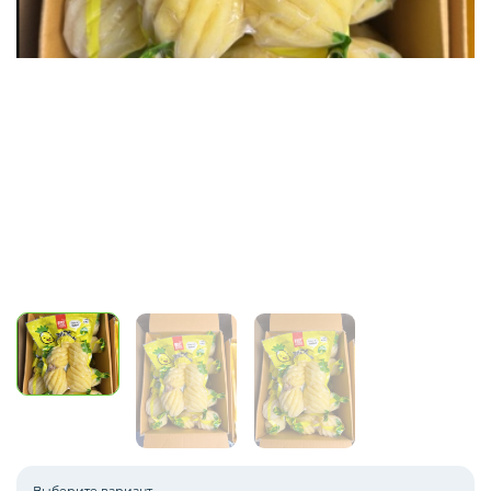
Зелень импорт
Фрукты
Соленья
Замороженные ягоды/фрукты/овощи/грибы
Замороженное пюре из ягод и фруктов
Выберите вариант