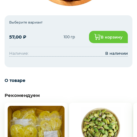
Зелень импорт
Выберите вариант
57,00
₽
100 гр
В корзину
Фрукты
Наличие:
В наличии
Соленья
О товаре
Замороженные ягоды/фрукты/овощи/грибы
Рекомендуем
Замороженное пюре из ягод и фруктов