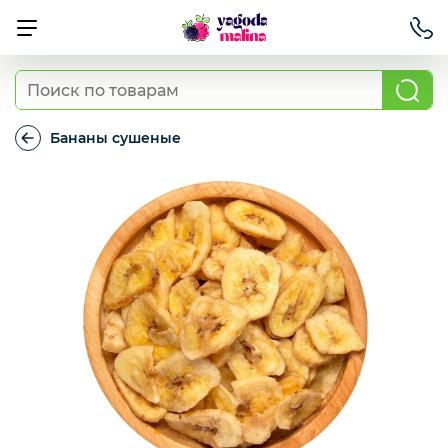
Ягода свежая
Бананы сушеные
Бананы
сушеные
Овощи свежие
Авокадо, батат, спаржа свежая
Грибы
Зелень / салаты