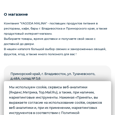
О магазине
Подарочные наборы из ягод и фруктов
Компания "YAGODA MALINA" - поставщик продуктов питания в
рестораны, кафе, бары г. Владивостока и Приморского края, а также
продуктовый интернет-магазин.
Ингредиенты для кондитеров
Выбираете товары, время доставки и получаете свой заказ с
доставкой до двери.
В нашем каталоге большой выбор свежих и замороженных овощей,
фруктов, ягод, а также много полезного для вас !
Приморский край, г. Владивосток, ул. Тухачевского,
д.48А, склад № 5,6
Мы используем cookie, сервисы веб-аналитики
Пн-пт с 8.00 до 18.00, суббота с 9.00 до 13.00.
Желаете подозвать сотрудника
Воскресенье выходной
(Яндекс.Метрика, Top.Mail.Ru), а также, при наличии,
маркетинговые инструменты. Нажимая «Принять», вы
выражаете согласие на использование cookie, сервисов
Да
Нет
Условия доставки
веб-аналитики и, при их применении, маркетинговых
инструментов в соответствии с Политикой
*Instagram призана экстремистской организацией и запрещена в