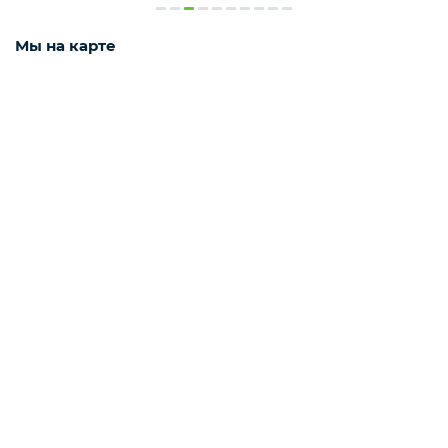
Мороженое
Мы на карте
Бакалея
Масло
Напитки
Соусы
Яйцо