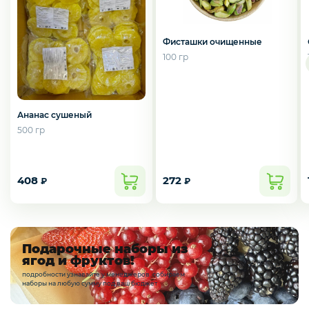
Курица, филе грудки, окорока
Фисташки очищенные
100 гр
Рыба, Морепродукты
Сыры
Ананас сушеный
500 гр
Молоко, молочные продукты
408
272
₽
₽
Орехи и сухофрукты
Подарочные наборы из
ягод и фруктов!
подробности узнавайте у менеджеров. собираем
Приправы и специи
наборы на любую сумму под ваш бюджет