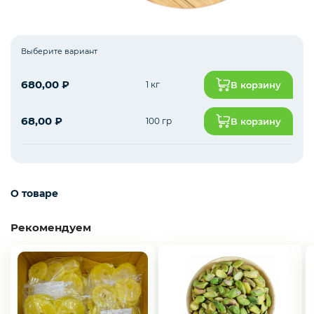
Зелень импорт
Выберите вариант
680,00
₽
1 кг
В корзину
Фрукты
68,00
₽
100 гр
В корзину
Соленья
О товаре
Замороженные ягоды/фрукты/овощи/грибы
Рекомендуем
Замороженное пюре из ягод и фруктов