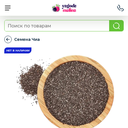
Ягода свежая
Семена Чиа
Семена
Чиа
Овощи свежие
Авокадо, батат, спаржа свежая
Грибы
Зелень / салаты