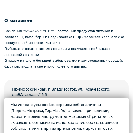
Подарочные наборы из ягод и фруктов
О магазине
Компания "YAGODA MALINA" - поставщик продуктов питания в
рестораны, кафе, бары г. Владивостока и Приморского края, а также
Ингредиенты для кондитеров
продуктовый интернет-магазин.
Выбираете товары, время доставки и получаете свой заказ с
доставкой до двери.
В нашем каталоге большой выбор свежих и замороженных овощей,
фруктов, ягод, а также много полезного для вас !
Приморский край, г. Владивосток, ул. Тухачевского,
д.48А, склад № 5,6
Мы используем cookie, сервисы веб-аналитики
Пн-пт с 8.00 до 18.00, суббота с 9.00 до 13.00.
Желаете подозвать сотрудника
Воскресенье выходной
(Яндекс.Метрика, Top.Mail.Ru), а также, при наличии,
маркетинговые инструменты. Нажимая «Принять», вы
выражаете согласие на использование cookie, сервисов
Да
Нет
Условия доставки
веб-аналитики и, при их применении, маркетинговых