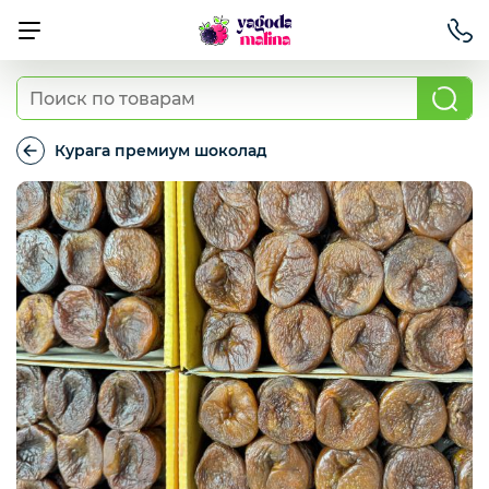
Ягода свежая
Курага премиум шоколад
Курага
премиум
Овощи свежие
шоколад
Авокадо, батат, спаржа свежая
Грибы
Зелень / салаты