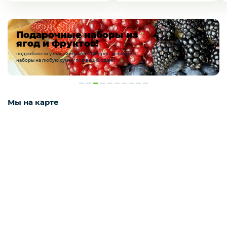
Мороженое
Подарочные наборы из
ягод и фруктов!
подробности узнавайте у менеджеров. собираем
Бакалея
наборы на любую сумму под ваш бюджет
Масло
Мы на карте
Напитки
Соусы
Яйцо