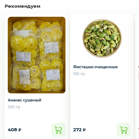
Курица, филе грудки, окорока
Рекомендуем
Рыба, Морепродукты
Сыры
Фисташки очищенные
100 гр
Молоко, молочные продукты
Ананас сушеный
Орехи и сухофрукты
500 гр
Приправы и специи
408
272
₽
₽