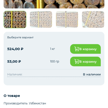
Зелень импорт
Фрукты
Выберите вариант
524,00
₽
1 кг
В корзину
Соленья
53,00
₽
100 гр
В корзину
Замороженные ягоды/фрукты/овощи/грибы
Наличие:
В наличии
Замороженное пюре из ягод и фруктов
О товаре
Производитель: Узбекистан