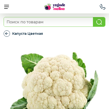
Ягода свежая
Капуста Цветная
Капуста
Цветная
Овощи свежие
Авокадо, батат, спаржа свежая
Грибы
Зелень / салаты