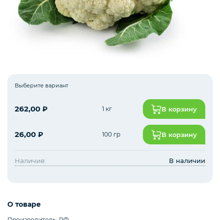
Зелень импорт
Фрукты
Выберите вариант
Соленья
262,00
₽
1 кг
В корзину
26,00
₽
100 гр
В корзину
Замороженные ягоды/фрукты/овощи/грибы
Наличие:
В наличии
Замороженное пюре из ягод и фруктов
О товаре
Производитель: РФ