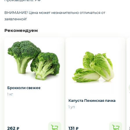
Курица, филе грудки, окорока
ВНИМАНИЕ! Цена может незначительно отличаться от
заявленной!
Рыба, Морепродукты
Рекомендуем
Сыры
Молоко, молочные продукты
Брокколи свежее
Орехи и сухофрукты
1 кг
Капуста Пекинская пачка
1 уп
Приправы и специи
262
131
₽
₽