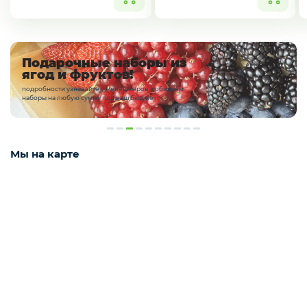
Мороженое
Подарочные наборы из
ягод и фруктов!
Бакалея
подробности узнавайте у менеджеров. собираем
наборы на любую сумму под ваш бюджет
Масло
Мы на карте
Напитки
Соусы
Яйцо