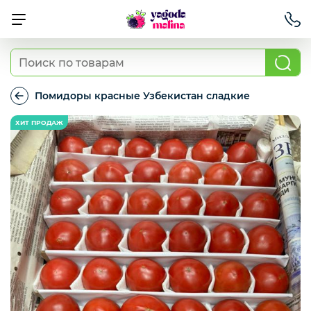
Ягода свежая
Помидоры красные Узбекистан сладкие
Помидоры
красные
Овощи свежие
Узбекистан
сладкие
Авокадо, батат, спаржа свежая
Грибы
Зелень / салаты