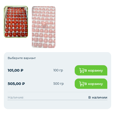
Курица, филе грудки, окорока
Рыба, Морепродукты
Сыры
Выберите вариант
Молоко, молочные продукты
101,00
₽
100 гр
В корзину
Орехи и сухофрукты
505,00
₽
500 гр
В корзину
Наличие:
В наличии
Приправы и специи