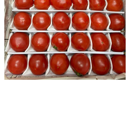
Зелень импорт
Фрукты
Соленья
Замороженные ягоды/фрукты/овощи/грибы
Замороженное пюре из ягод и фруктов