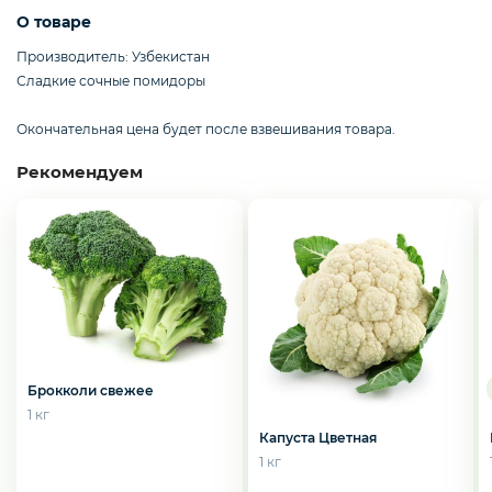
О товаре
Мороженое
Производитель: Узбекистан
Сладкие сочные помидоры
Бакалея
Окончательная цена будет после взвешивания товара.
Рекомендуем
Масло
Напитки
Соусы
Брокколи свежее
1 кг
Капуста Цветная
1 кг
Яйцо