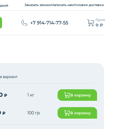
Заказать звонок
Написать нам
Условия доставки
ходной
Пусто
+7 914-714-77-55
0 ₽
е вариант
0
1 кг
₽
В корзину
0
100 гр
₽
В корзину