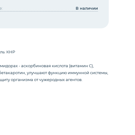
е:
В наличии
ль: КНР
мидорах - аскорбиновая кислота (витамин С),
 бетакаротин, улучшают функцию иммунной системы,
щиту организма от чужеродных агентов.