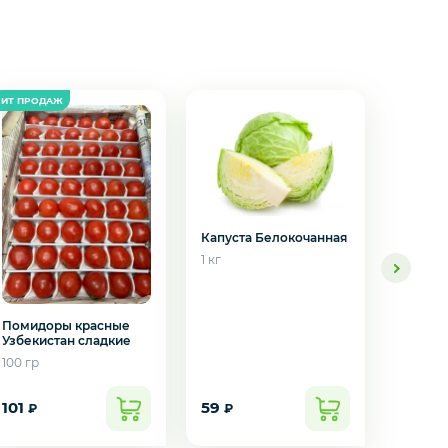
Капуста Белокочанная
1 кг
Лук ре
1 кг
Помидоры красные
Узбекистан сладкие
100 гр
101
59
52
₽
₽
₽