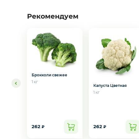
Молоко, молочные продукты
Рекомендуем
Орехи и сухофрукты
Приправы и специи
Мороженое
Брокколи свежее
Бакалея
1 кг
Капуста Цветная
1 кг
Масло
Желаете 
Напитки
262
262
₽
₽
Соусы