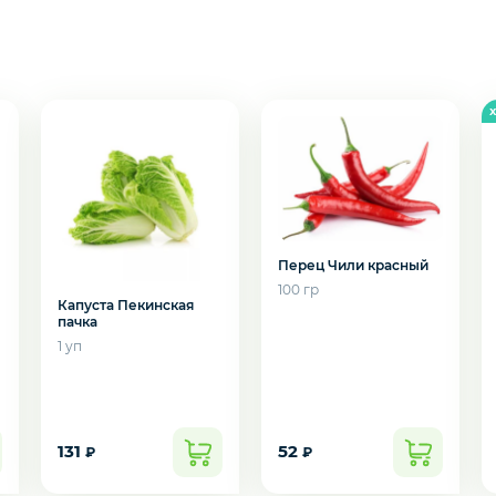
Перец Чили красный
100 гр
Капуста Пекинская
пачка
1 уп
подозвать сотрудника
131
52
Да
Нет
₽
₽