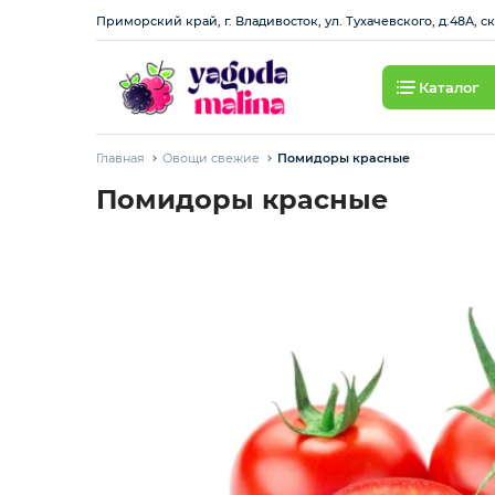
Приморский край, г. Владивосток, ул. Тухачевского, д.48А, с
Каталог
Ягода свежая
Главная
Овощи свежие
Помидоры красные
Овощи свежие
Помидоры красные
Авокадо, батат, спаржа свежая
Грибы
Зелень / салаты
Зелень импорт