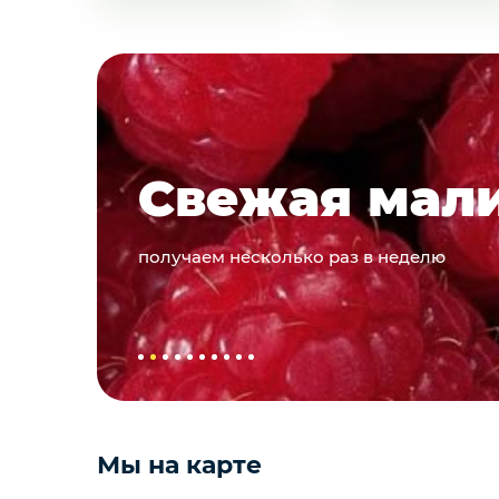
Яйцо
Подарочные наборы из ягод и
фруктов
Подарочные
из ягод и фр
Ингредиенты для кондитеров
подробности узнавайте у менеджеров. 
ваш бюджет
Мы на карте