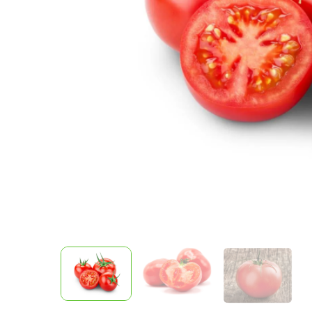
Фрукты
Соленья
Замороженные ягоды/фрукты/
овощи/грибы
Замороженное пюре из ягод и
фруктов
Курица, филе грудки, окорока
Рыба, Морепродукты
Сыры