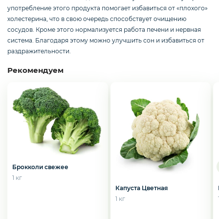
Курица, филе грудки, окорока
употребление этого продукта помогает избавиться от «плохого»
холестерина, что в свою очередь способствует очищению
сосудов. Кроме этого нормализуется работа печени и нервная
система. Благодаря этому можно улучшить сон и избавиться от
Рыба, Морепродукты
раздражительности.
Рекомендуем
Сыры
Молоко, молочные продукты
Орехи и сухофрукты
Брокколи свежее
1 кг
Капуста Цветная
Приправы и специи
1 кг