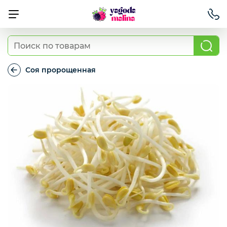
Ягода свежая
Соя пророщенная
Соя
пророщенная
Овощи свежие
Авокадо, батат, спаржа свежая
Грибы
Зелень / салаты