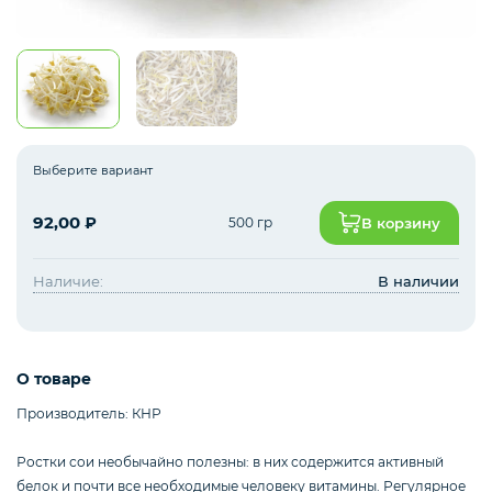
Зелень импорт
Фрукты
Выберите вариант
92,00
₽
500 гр
В корзину
Соленья
Наличие:
В наличии
Замороженные ягоды/фрукты/овощи/грибы
О товаре
Производитель: КНР
Замороженное пюре из ягод и фруктов
Ростки сои необычайно полезны: в них содержится активный
белок и почти все необходимые человеку витамины. Регулярное