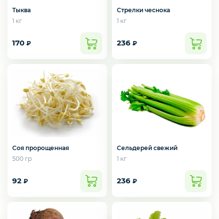
Тыква
Стрелки чеснока
Мороженое
1 кг
1 кг
170
236
₽
₽
Бакалея
Масло
Напитки
Соя пророщенная
Сельдерей свежий
500 гр
1 кг
Соусы
92
236
₽
₽
Яйцо