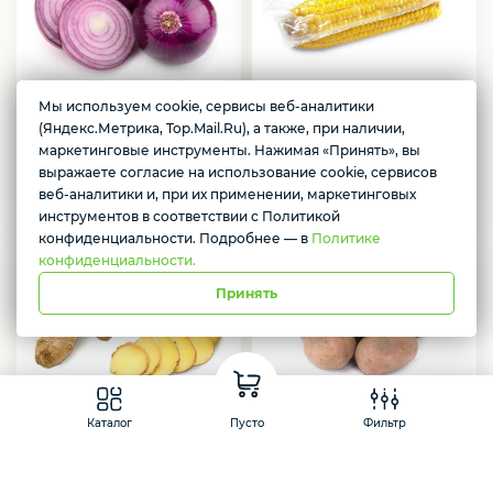
Желаете подозвать сотрудника
Да
Нет
Мы используем cookie, сервисы веб-аналитики
Лук красный
Кукуруза в вакууме
(Яндекс.Метрика, Top.Mail.Ru), а также, при наличии,
1 кг
1 шт
маркетинговые инструменты. Нажимая «Принять», вы
выражаете согласие на использование cookie, сервисов
79
105
₽
₽
веб-аналитики и, при их применении, маркетинговых
инструментов в соответствии с Политикой
конфиденциальности. Подробнее — в
Политике
конфиденциальности.
Принять
Корень Имбиря
Картофель
Каталог
Пусто
Фильтр
1 кг
1 кг
328
66
₽
₽