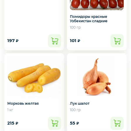
Помидоры красные
Зелень импорт
Узбекистан сладкие
100 гр
197
101
Фрукты
₽
₽
Соленья
Замороженные ягоды/фрукты/овощи/грибы
Лук шалот
Морковь желтая
100 гр
1 кг
Замороженное пюре из ягод и фруктов
215
55
₽
₽