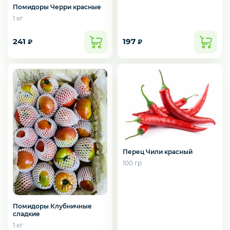
Помидоры Черри красные
1 кг
241
197
₽
₽
Перец Чили красный
100 гр
Помидоры Клубничные
сладкие
1 кг