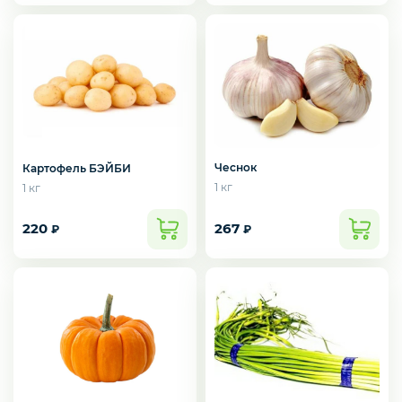
Курица, филе грудки, окорока
Рыба, Морепродукты
Сыры
Чеснок
Картофель БЭЙБИ
1 кг
1 кг
Молоко, молочные продукты
220
267
₽
₽
Орехи и сухофрукты
Приправы и специи