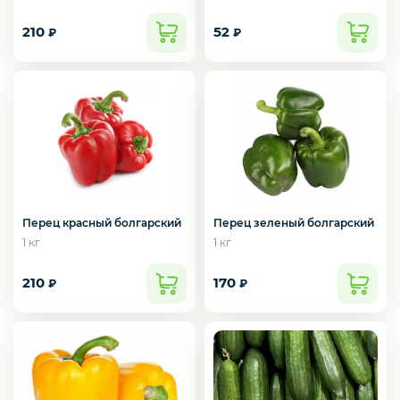
210
52
₽
₽
Перец красный болгарский
Перец зеленый болгарский
1 кг
1 кг
210
170
₽
₽