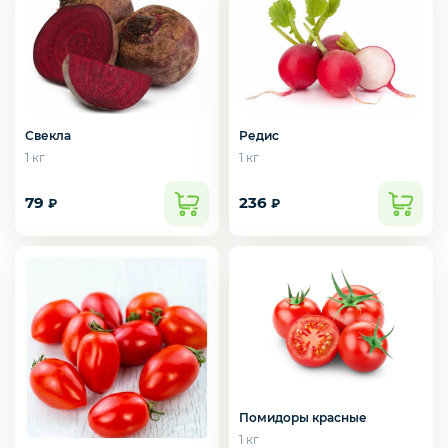
Подарочные наборы из ягод и фруктов
Свекла
Редис
Ингредиенты для кондитеров
1 кг
1 кг
79
236
₽
₽
Помидоры красные
1 кг