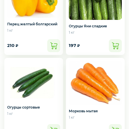
Перец желтый болгарский
Огурцы Яни сладкие
1 кг
1 кг
210
197
₽
₽
Огурцы сортовые
Морковь мытая
1 кг
1 кг