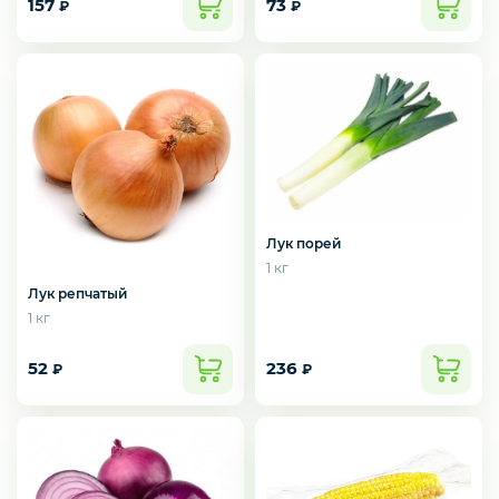
157
73
₽
₽
Лук порей
1 кг
Лук репчатый
1 кг
52
236
₽
₽